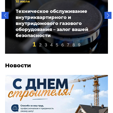
10 июля
Техническое обслуживание
внутриквартирного и
внутридомового газового
оборудования – залог вашей
безопасности
1
2
3
4
5
6
7
8
9
Новости