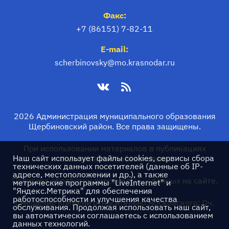
Факс:
+7 (86151) 7-82-11
E-mail:
scherbinovsky@mo.krasnodar.ru
2026 Администрация муниципального образования
Щербиновский район. Все права защищены.
При использовании материалов в публикациях
Наш сайт использует файлы cookies, сервисы сбора
ссылка на сайт обязательна.
технических данных посетителей (данные об IP-
адресе, местоположении и др.), а также
Политика обработки персональных данных на сайте.
метрические программы "LiveInternet" и
"Яндекс.Метрика" для обеспечения
работоспособности и улучшения качества
Смещение времени относительно московского: 0ч.
обслуживания. Продолжая использовать наш сайт,
вы автоматически соглашаетесь с использованием
данных технологий.