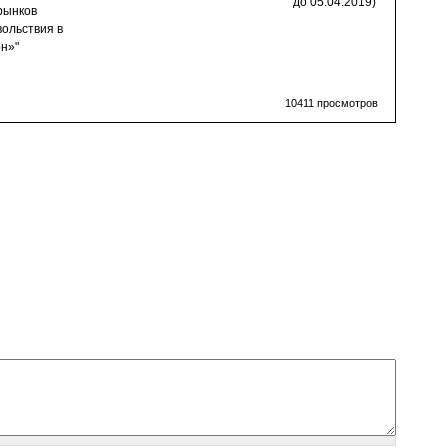
до 05.04.2019)
рынков
вольствия в
н»"
10411 просмотров