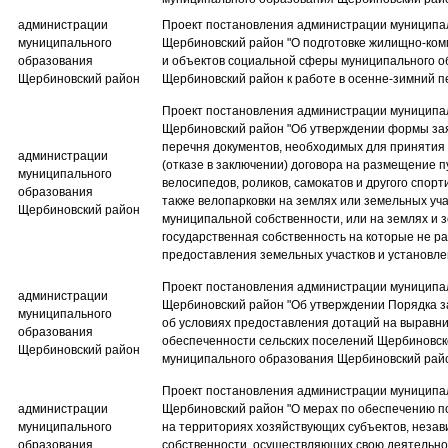
администрации
Проект постановления администрации муниципа
муниципального
Щербиновский район​ "О подготовке жилищно-ком
образования
и объектов социальной сферы муниципального о
Щербиновский район
Щербиновский район к работе в осенне-зимний п
Проект постановления администрации муниципа
Щербиновский район​ "Об утверждении формы зая
перечня документов, необходимых для принятия
администрации
(отказе в заключении) договора на размещение п
муниципального
велосипедов, роликов, самокатов и другого спорт
образования
также велопарковки на землях или земельных уча
Щербиновский район
муниципальной собственности, или на землях и з
государственная собственность на которые не ра
предоставления земельных участков и установле
Проект постановления администрации муниципа
администрации
Щербиновский район​ "Об утверждении Порядка 
муниципального
об условиях предоставления дотаций на выравн
образования
обеспеченности сельских поселений Щербиновск
Щербиновский район
муниципального образования Щербиновский рай
Проект постановления администрации муниципа
администрации
Щербиновский район​ "О мерах по обеспечению 
муниципального
на территориях хозяйствующих субъектов, неза
образования
собственности, осуществляющих свою деятельно