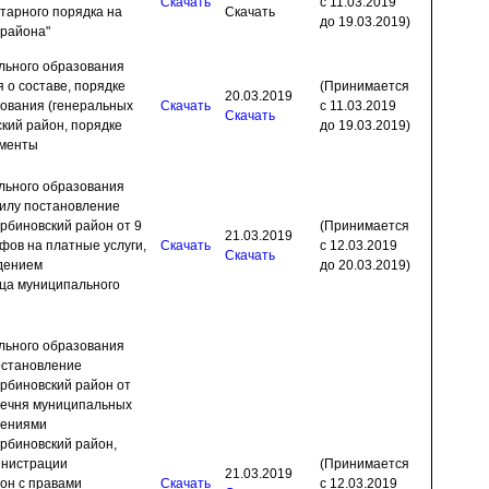
Скачать
с 11.03.2019
тарного порядка на
Скачать
до 19.03.2019)
 района"
льного образования
 о составе, порядке
(Принимается
20.03.2019
рования (генеральных
Скачать
с 11.03.2019
Скачать
кий район, порядке
до 19.03.2019)
ументы
льного образования
силу постановление
биновский район от 9
(Принимается
21.03.2019
фов на платные услуги,
Скачать
с 12.03.2019
Скачать
дением
до 20.03.2019)
ца муниципального
льного образования
остановление
рбиновский район от
речня муниципальных
лениями
рбиновский район,
инистрации
(Принимается
21.03.2019
он с правами
Скачать
с 12.03.2019