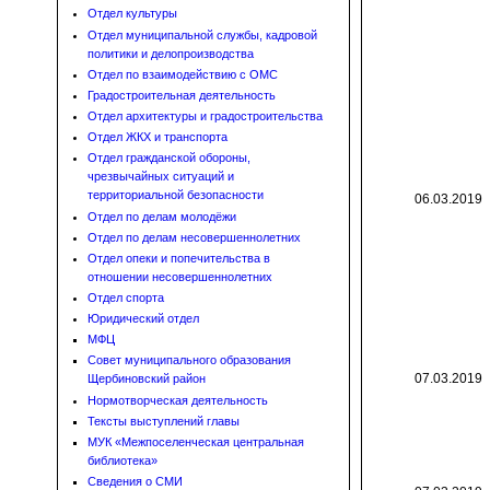
Отдел культуры
Отдел муниципальной службы, кадровой
политики и делопроизводства
Отдел по взаимодействию с ОМС
Градостроительная деятельность
Отдел архитектуры и градостроительства
Отдел ЖКХ и транспорта
Отдел гражданской обороны,
чрезвычайных ситуаций и
территориальной безопасности
06.03.2019
Отдел по делам молодёжи
Отдел по делам несовершеннолетних
Отдел опеки и попечительства в
отношении несовершеннолетних
Отдел спорта
Юридический отдел
МФЦ
Совет муниципального образования
07.03.2019
Щербиновский район
Нормотворческая деятельность
Тексты выступлений главы
МУК «Межпоселенческая центральная
библиотека»
Сведения о СМИ