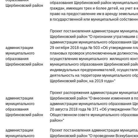
образования
образования Щербиновский район муниципальной
Щербиновский район
граждан, имеющих трех и более детей, на учет в
право на предоставление им в аренду земельных
в государственной или муниципальной собственн
Проект постановления администрации муниципа
Щербиновский район​ "О признании утратившим 
администрации муниципального образования Ще
администрации
29 октября 2018 года № 503 «Об утверждении п
муниципального
плановых проверок уполномоченным должностн
образования
осуществлению муниципального жилищного конт
Щербиновский район
муниципального образования Щербиновский райо
индивидуальных предпринимателей, осуществл
деятельность на территории муниципального об
Щербиновский район, на 2019 года»"
Проект распоряжения администрации муниципал
администрации
Щербиновский район​ "О внесении изменения в п
муниципального
администрации муниципального образования Ще
образования
20 августа 2018 года № 371 «Об утверждении По
Щербиновский район
Общественном совете муниципального образова
район»"
администрации
Проект постановления администрации муниципа
муниципального
Щербиновский район​ "О проведении Всекубанско