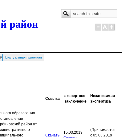
Форма поиска
Поиск
й район
Виртуальная приемная
экспертное
Независимая
Ссылка
заключение
экспертиза
льного образования
остановление
рбиновский район от
дминистративного
(Принимается
15.03.2019
ниципального
Скачать
с 05.03.2019