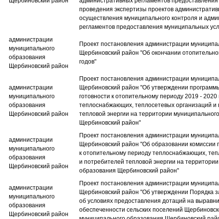
Щербиновский район
административных регламентов предоставления 
проведения экспертизы проектов административ
осуществления муниципального контроля и адм
регламентов предоставления муниципальных усл
администрации
Проект постановления администрации муниципа
муниципального
Щербиновский район​ "Об окончании отопительно
образования
годов"
Щербиновский район
Проект постановления администрации муниципа
администрации
Щербиновский район​ "Об утверждении программ
муниципального
готовности к отопительному периоду 2019 - 2020 
образования
теплоснабжающих, теплосетевых организаций и
Щербиновский район
тепловой энергии на территории муниципальног
Щербиновский район"
Проект постановления администрации муниципа
администрации
Щербиновский район​ "Об образовании комиссии 
муниципального
к отопительному периоду теплоснабжающих, теп
образования
и потребителей тепловой энергии на территори
Щербиновский район
образования Щербиновский район"
Проект постановления администрации муниципа
администрации
Щербиновский район​ "Об утверждении Порядка 
муниципального
об условиях предоставления дотаций на выравн
образования
обеспеченности сельских поселений Щербиновск
Щербиновский район
муниципального образования Щербиновский рай