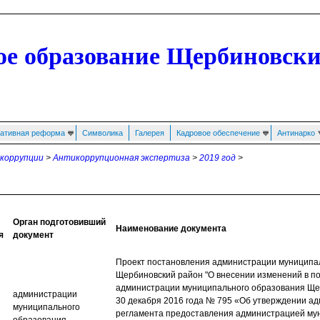
е образование Щербиновски
ативная реформа
Символика
Галерея
Кадровое обеспечение
Антинарко
коррупции
>
Антикоррупционная экспертиза
>
2019 год
>
Орган подготовивший
Наименование документа
я
документ
Проект постановления администрации муниципа
Щербиновский район​ "О внесении изменений в п
администрации муниципального образования Ще
администрации
30 декабря 2016 года № 795 «Об утверждении а
муниципального
регламента предоставления администрацией му